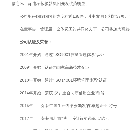
临之际，pp电子模拟器集团先发优势明显。
公司取得国际国内各类专利近135件，其中发明专利近37项、
在董事会、管理层、全体员工的共同努力下，公司将加大
公司认证及荣誉：
2001年开始 通过“ISO9001质量管理体系“认证
2009年开始 认证为国家高新技术企业
2010年开始 通过“ISO14001环境管理体系“认证
2014年开始 荣获“深圳重合同守信用企业”称号
2015年 荣获中国生产力学会颁发的“卓越企业”称号
2017年 荣获深圳市“博士后创新实践基地”称号