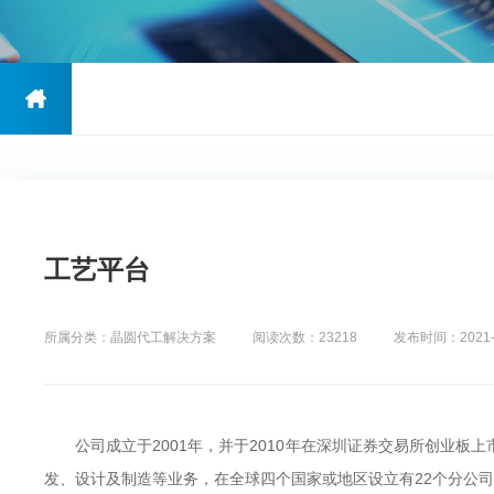
工艺平台
所属分类：晶圆代工解决方案
阅读次数：23218
发布时间：2021-
公司成立于2001年，并于2010年在深圳证券交易所创业板上市（
发、设计及制造等业务，在全球四个国家或地区设立有22个分公